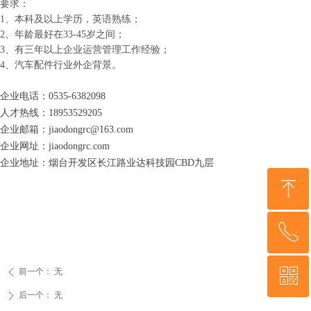
要求：
1
、本科及以上学历，英语熟练；
2
、年龄最好在
33-45
岁之间；
3
、有三年以上企业运营管理工作经验；
4
、汽车配件行业外企背景。
企业电话：0535-6382098
人才热线：18953529205
企业邮箱：jiaodongrc@163.com
企业网址：jiaodongrc.com
企业地址：烟台开发区长江路业达科技园CBD九层
ꁸ
ꂅ
回到顶部
ꀥ
前一个：
无
ꄴ
18953529205
后一个：
无
ꄲ