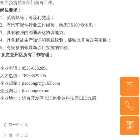
全面负责质量部门所有工作。
岗位要求：
1
、英语熟练，可流利交流；
2
、有汽车配件行业工作经验，熟悉
TS16949
体系；
3
、具有较强的沟通表达协调能力。
4
、具备精益生产知识和实践经验，能独立开展改善项目；
5
、有完整的领导新项目实施的经验。
负责亚州区所有工作管理；
企业电话：0535-6382098
人才热线：18953529205
ꁸ
企业邮箱：jiaodongrc@163.com
企业网址：jiaodongrc.com
企业地址：烟台开发区长江路业达科技园CBD九层
ꂅ
回到顶部
ꀥ
18953529205
前一个：
无
ꄴ
后一个：
无
ꄲ