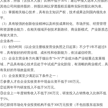
人股东，持股（含技术入股）比例不低于30%；通过申报人选本人控股的
其他公司间接持股的，持股比例以穿透股权后最终实际控股比例为准。
（2）掌握相关核心技术，具有自主知识产权，技术成果达到国内领先水
平。
（3）具有较强的创新创业精神以及科技成果转化、市场开拓、经营管理
和资源整合能力，在相关领域开创技术新路径、商业新模式、产业新质态
有较大潜力。
企业条件——
（1）创办时间（以企业注册核发营业执照之日起算）不少于1年不超过8
年，具有较好的经营业绩、成长性和创新能力，依法诚信经营。
（2）企业主营业务方向属于烟台市“9+N”产业或16条产业链重点发展领
域，产品具有核心技术且处于中试或产业化阶段，有清晰的商业模式，具
有良好的市场效益前景。
（3）企业发展至少满足以下条件之一：
①参赛人才在企业实收资本中现金出资不低于100万元。
②近两年平均研发投入不低于50万元。
③企业上一年度销售收入不低于200万元，研发投入占销售收入比例不低
于5%。
④已获得市场化专业投资机构不低于300万元投资（不包括股东追加投