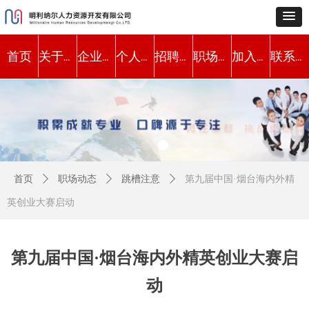
首页
关于我们
企业服务
个人服务
招聘职位
职场动态
加入我们
联系方式
首页
ꄲ
职场动态
ꄲ
跳槽注意
ꄲ
第九届中国·烟台海内外精
英创业大赛启动
第九届中国·烟台海内外精英创业大赛启
动