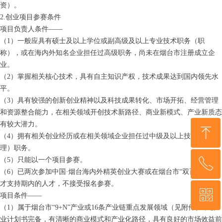
资）。
2.创业项目参赛条件
项目负责人条件——
（1）一般应具有硕士及以上学位或副高级及以上专业技术职务（职
称），或在海内外知名企业担任过高级职务，尚未在烟台市注册成立企
业。
（2）掌握相关核心技术，具有自主知识产权，技术成果达到国内领先水
平。
（3）具有较强的创新创业精神以及科技成果转化、市场开拓、经营管理
和资源整合能力，在相关领域开创技术新路径、商业新模式、产业新质态
有较大潜力。
ꁸ
（4）拥有相关创业经历或在相关领域企业担任过中级及以上技术（管
理）职务。
（5）只能以一个项目参赛。
ꂅ
回到顶部
（6）已两次参加中国·烟台海内外精英创业大赛或在烟台市“双百计划”人
才支持期内的人才，不接受报名参赛。
ꀥ
18953529205
项目条件——
（1）属于烟台市“9+N”产业或16条产业链重点发展领域（见附件），创
业计划书完备，有清晰的商业模式和产业化路径，具有良好的市场效益前