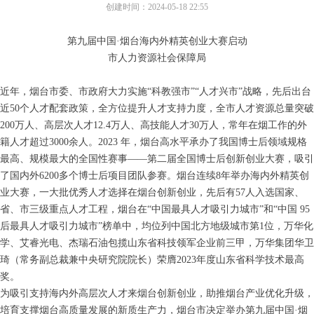
创建时间：
2024-05-18
22:55
第九届中国·烟台海内外精英创业大赛启动
市人力资源社会保障局
近年，烟台市委、市政府大力实施“科教强市”“人才兴市”战略，先后出台
近50个人才配套政策，全方位提升人才支持力度，全市人才资源总量突破
200万人、高层次人才12.4万人、高技能人才30万人，常年在烟工作的外
籍人才超过3000余人。2023 年，烟台高水平承办了我国博士后领域规格
最高、规模最大的全国性赛事——第二届全国博士后创新创业大赛，吸引
了国内外6200多个博士后项目团队参赛。烟台连续8年举办海内外精英创
业大赛，一大批优秀人才选择在烟台创新创业，先后有57人入选国家、
省、市三级重点人才工程，烟台在“中国最具人才吸引力城市”和“中国 95
后最具人才吸引力城市”榜单中，均位列中国北方地级城市第1位，万华化
学、艾睿光电、杰瑞石油包揽山东省科技领军企业前三甲，万华集团华卫
琦（常务副总裁兼中央研究院院长）荣膺2023年度山东省科学技术最高
奖。
为吸引支持海内外高层次人才来烟台创新创业，助推烟台产业优化升级，
培育支撑烟台高质量发展的新质生产力，烟台市决定举办第九届中国·烟