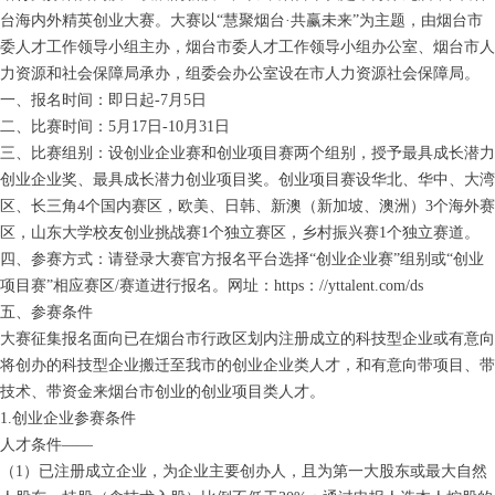
台海内外精英创业大赛。大赛以“慧聚烟台·共赢未来”为主题，由烟台市
委人才工作领导小组主办，烟台市委人才工作领导小组办公室、烟台市人
力资源和社会保障局承办，组委会办公室设在市人力资源社会保障局。
一、报名时间：即日起-7月5日
二、比赛时间：5月17日-10月31日
三、比赛组别：设创业企业赛和创业项目赛两个组别，授予最具成长潜力
创业企业奖、最具成长潜力创业项目奖。创业项目赛设华北、华中、大湾
区、长三角4个国内赛区，欧美、日韩、新澳（新加坡、澳洲）3个海外赛
区，山东大学校友创业挑战赛1个独立赛区，乡村振兴赛1个独立赛道。
四、参赛方式：请登录大赛官方报名平台选择“创业企业赛”组别或“创业
项目赛”相应赛区/赛道进行报名。网址：https：//yttalent.com/ds
五、参赛条件
大赛征集报名面向已在烟台市行政区划内注册成立的科技型企业或有意向
将创办的科技型企业搬迁至我市的创业企业类人才，和有意向带项目、带
技术、带资金来烟台市创业的创业项目类人才。
1.创业企业参赛条件
人才条件——
（1）已注册成立企业，为企业主要创办人，且为第一大股东或最大自然