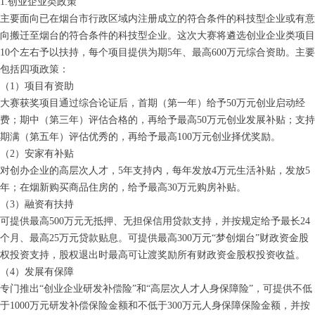
1.创业企业类政策
主要面向已在烟台市行政区域内注册成立的符合条件的科技型企业或有意
向搬迁至烟台的符合条件的科技型企业。这次大赛将遴选创业企业类项目
10个左右予以扶持，每个项目提供为期5年、最高600万元综合资助。主要
包括四项政策：
（1）项目有资助
大赛获奖项目通过综合论证后，首期（第一年）给予50万元创业启动经
费；期中（第三年）评估合格的，再给予最高50万元创业发展补贴；支持
期满（第五年）评估优秀的，再给予最高100万元创业择优奖励。
（2）安家有补贴
对创办企业的高层次人才，5年支持内，每年发放4万元生活补贴，发放5
年；在烟新购买商品住房的，给予最高30万元购房补贴。
（3）融资有扶持
可提供最高500万元无抵押、无担保信用贷款支持，并按规定给予最长24
个月、最高25万元贷款贴息。可提供最高300万元“梦创烟台”财政资金股
权投资支持，股权退出时最高可让渡奖励所有财政资金股权投资收益。
（4）发展有保障
专门推出“创业企业研发补偿险”和“高层次人才人身保障险”，可提供不低
于1000万元研发补偿保险金额和不低于300万元人身保障保险金额，并按