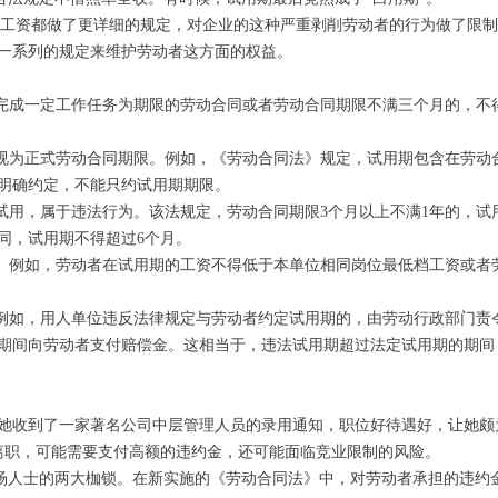
和工资都做了更详细的规定，对企业的这种严重剥削劳动者的行为做了限
做了一系列的规定来维护劳动者这方面的权益。
以完成一定工作任务为期限的劳动合同或者劳动合同期限不满三个月的，不
期视为正式劳动合同期限。例如，《劳动合同法》规定，试用期包含在劳动
限有明确约定，不能只约试用期期限。
试用，属于违法行为。该法规定，劳动合同期限3个月以上不满1年的，试
动合同，试用期不得超过6个月。
为。例如，劳动者在试用期的工资不得低于本单位相同岗位最低档工资或者
。例如，用人单位违反法律规定与劳动者约定试用期的，由劳动行政部门责
期间向劳动者支付赔偿金。这相当于，违法试用期超过法定试用期的期间
她收到了一家著名公司中层管理人员的录用通知，职位好待遇好，让她颇
前离职，可能需要支付高额的违约金，还可能面临竞业限制的风险。
扰职场人士的两大枷锁。在新实施的《劳动合同法》中，对劳动者承担的违