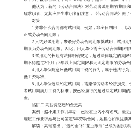
他认为，新的《劳动合同法》对劳动者试用期的'期限
醒求职者、尤其应届生求职者们注意，《劳动合同法》
对策
1.并非什么合同都有试用期。例如，非全日制用工、
正式劳动合同期限；
2.只约好试用期，未谈好劳动合同期限就试用，试用
期限为劳动合同期限。因此，用人单位需应劳动合同期
3.试用期的长短有法律明确规定，超过法律规定的期限
期不得超过2个月；3年以上固定期限和无固定期限的劳
4.用人单位随意压低试用期工资的行为，属于违法行
低工资标准。
5.用人单位违法约定试用期，需赔偿劳动者经济损失
者试用期满月工资为标准，按已经履行的超过法定试用期的
金。
陷阱二 高薪诱惑违约金更高
案例：赵小姐工作几年后，已经在业内小有名气。最近
理层工作要求她与公司签定5年劳动合同，她担心如果提
解读：高瑞指出，“违约金”和“竞业限制”已成为困