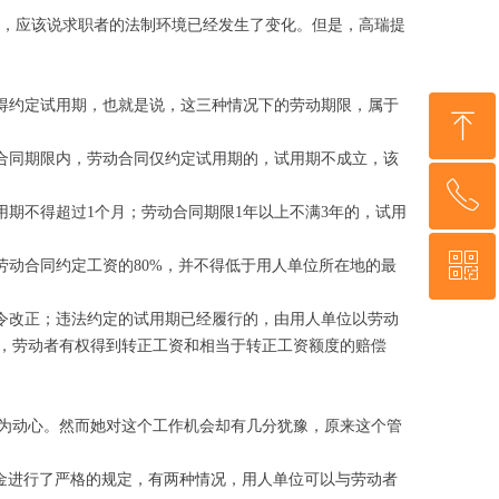
制，应该说求职者的法制环境已经发生了变化。但是，高瑞提
得约定试用期，也就是说，这三种情况下的劳动期限，属于
ꁸ
合同期限内，劳动合同仅约定试用期的，试用期不成立，该
ꂅ
回到顶部
用期不得超过1个月；劳动合同期限1年以上不满3年的，试用
ꀥ
18953529205
劳动合同约定工资的80%，并不得低于用人单位所在地的最
令改正；违法约定的试用期已经履行的，由用人单位以劳动
微信二维码
，劳动者有权得到转正工资和相当于转正工资额度的赔偿
为动心。然而她对这个工作机会却有几分犹豫，原来这个管
约金进行了严格的规定，有两种情况，用人单位可以与劳动者