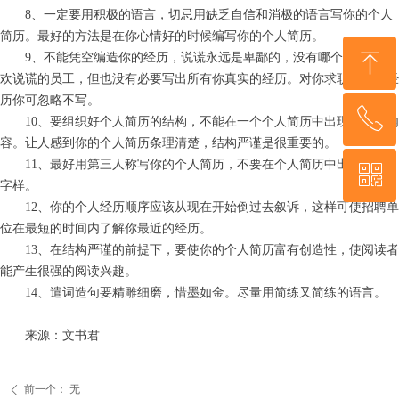
8、一定要用积极的语言，切忌用缺乏自信和消极的语言写你的个人
简历。最好的方法是在你心情好的时候编写你的个人简历。
ꁸ
9、不能凭空编造你的经历，说谎永远是卑鄙的，没有哪个公司会喜
欢说谎的员工，但也没有必要写出所有你真实的经历。对你求职不利的经
历你可忽略不写。
ꂅ
回到顶部
10、要组织好个人简历的结构，不能在一个个人简历中出现重复的内
容。让人感到你的个人简历条理清楚，结构严谨是很重要的。
11、最好用第三人称写你的个人简历，不要在个人简历中出现“我”的
ꀥ
18953529205
字样。
12、你的个人经历顺序应该从现在开始倒过去叙诉，这样可使招聘单
微信二维码
位在最短的时间内了解你最近的经历。
13、在结构严谨的前提下，要使你的个人简历富有创造性，使阅读者
能产生很强的阅读兴趣。
14、遣词造句要精雕细磨，惜墨如金。尽量用简练又简练的语言。
来源：文书君
前一个：
无
ꄴ