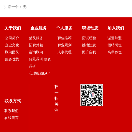
后一个：
无
ꄲ
关于我们
企业服务
个人服务
职场动态
加入我们
猎头服务
职位推荐
面试经验
诚邀加盟
公司简介
招聘外包
职业规划
跳槽注意
招聘岗位
企业文化
咨询顾问
人事代理
提升自我
高薪职位
顾问团队
背景调研 薪资
服务优势
调研
心理援助EAP
扫
一
扫
联系方式
关
注
联系我们
在线留言