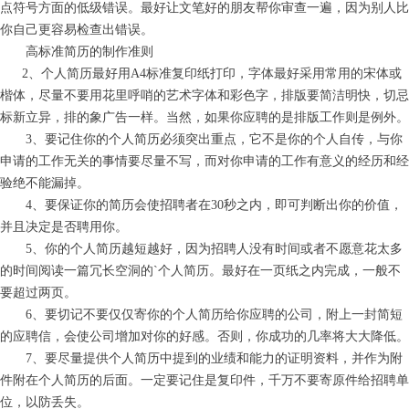
点符号方面的低级错误。最好让文笔好的朋友帮你审查一遍，因为别人比
你自己更容易检查出错误。
高标准简历的制作准则
2、个人简历最好用A4标准复印纸打印，字体最好采用常用的宋体或
楷体，尽量不要用花里呼哨的艺术字体和彩色字，排版要简洁明快，切忌
标新立异，排的象广告一样。当然，如果你应聘的是排版工作则是例外。
3、要记住你的个人简历必须突出重点，它不是你的个人自传，与你
申请的工作无关的事情要尽量不写，而对你申请的工作有意义的经历和经
验绝不能漏掉。
4、要保证你的简历会使招聘者在30秒之内，即可判断出你的价值，
并且决定是否聘用你。
5、你的个人简历越短越好，因为招聘人没有时间或者不愿意花太多
的时间阅读一篇冗长空洞的`个人简历。最好在一页纸之内完成，一般不
要超过两页。
6、要切记不要仅仅寄你的个人简历给你应聘的公司，附上一封简短
的应聘信，会使公司增加对你的好感。否则，你成功的几率将大大降低。
7、要尽量提供个人简历中提到的业绩和能力的证明资料，并作为附
件附在个人简历的后面。一定要记住是复印件，千万不要寄原件给招聘单
位，以防丢失。